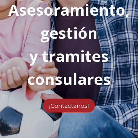
Asesoramiento,
gestión
y tramites
consulares
¡Contactanos!